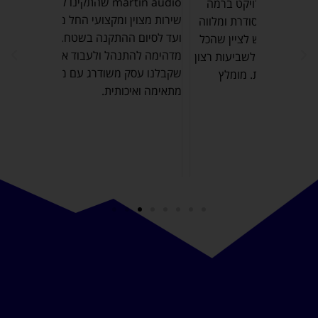
martin audio שהתקינו לנו בעסק. קבלנו
ט ברמה
ובעלי מקצוע
שירות מצוין ומקצועי החל משלב הפנייה
רת ומלווה
נתקלתי אליהו
ועד לסיום ההתקנה בשטח. היתה לנו חוויה
ציין שהכל
ממליץ בחום
מדהימה להתנהל ולעבוד איתם. והכי חשוב
יעות רצון
שקבלנו עסק משודרג עם מערכת סאונד
Maxli פת. מומלץ
מתאימה ואיכותית.