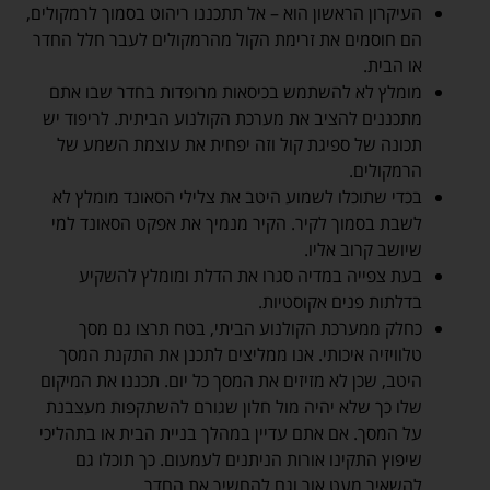
העיקרון הראשון הוא – אל תתכננו ריהוט בסמוך לרמקולים,
הם חוסמים את זרימת הקול מהרמקולים לעבר חלל החדר
או הבית.
מומלץ לא להשתמש בכיסאות מרופדות בחדר שבו אתם
מתכננים להציב את מערכת הקולנוע הביתית. לריפוד יש
תכונה של ספיגת קול וזה יפחית את עוצמת השמע של
הרמקולים.
בכדי שתוכלו לשמוע היטב את צלילי הסאונד מומלץ לא
לשבת בסמוך לקיר. הקיר מנמיך את אפקט הסאונד למי
שיושב קרוב אליו.
בעת צפייה במדיה סגרו את הדלת ומומלץ להשקיע
בדלתות פנים אקוסטיות.
כחלק ממערכת הקולנוע הביתי, בטח תרצו גם מסך
טלוויזיה איכותי. אנו ממליצים לתכנן את התקנת המסך
היטב, שכן לא מזיזים את המסך כל יום. תכננו את המיקום
שלו כך שלא יהיה מול חלון שגורם להשתקפות מעצבנת
על המסך. אם אתם עדיין במהלך בניית הבית או בתהליכי
שיפוץ התקינו אורות הניתנים לעמעום. כך תוכלו גם
להשאיר מעט אור וגם להחשיך את החדר.