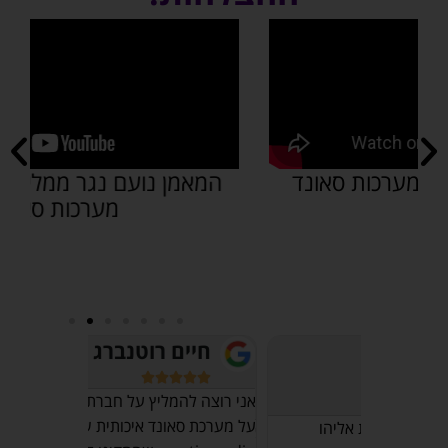
המאמן נועם נגר ממליץ על חברת א.א
א
מערכות סאונד
חיים רוטנברג
אוש








מרכז 
אני רוצה להמליץ על חברת א.א. מערכות
על מערכת סאונד איכותית של חברת
יהו
חייב לציין 