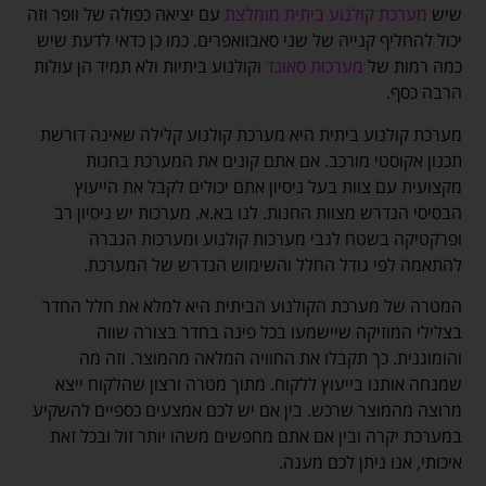
שיש
מערכת קולנוע ביתית מומלצת
עם יציאה כפולה של וופר וזה
יכול להחליף קנייה של שני סאבוואפרים. כמו כן כדאי לדעת שיש
כמה רמות של
מערכות סאונד
וקולנוע ביתיות ולא תמיד הן עולות
הרבה כסף.
מערכת קולנוע ביתית היא מערכת קולנוע קלילה שאינה דורשת
תכנון אקוסטי מורכב. אם אתם קונים את המערכת בחנות
מקצועית עם צוות בעל ניסיון אתם יכולים לקבל את הייעוץ
הבסיסי הנדרש מצוות החנות. לנו בא.א. מערכות יש ניסיון רב
ופרקטיקה בשטח לגבי מערכות קולנוע ומערכות הגברה
להתאמה לפי גודל החלל והשימוש הנדרש של המערכת.
המטרה של מערכת הקולנוע הביתית היא למלא את חלל החדר
בצלילי המוזיקה שיישמעו בכל פינה בחדר בצורה שווה
והומוגנית. כך תקבלו את החוויה המלאה מהמוצר. וזה מה
שמנחה אותנו בייעוץ ללקוח. מתוך מטרה ורצון שהלקוח ייצא
מרוצה מהמוצר שרכש. בין אם יש לכם אמצעים כספיים להשקיע
במערכת יקרה ובין אם אתם מחפשים משהו יותר זול ובכל זאת
איכותי, אנו ניתן לכם מענה.