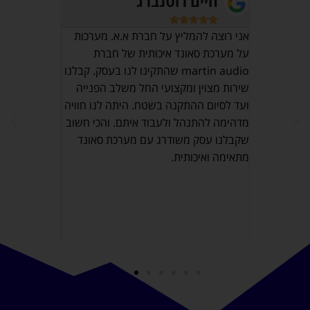
חיים רוטנברג
אוש








מרכז 
אני רוצה להמליץ על חברת א.א. מערכות
על מערכת סאונד איכותית של חברת
יהו
חייב לציין 
martin audio שהתקינו לנו בעסק. קבלנו
ט ברמה
ובעלי מקצוע
שירות מצוין ומקצועי החל משלב הפנייה
רת ומלווה
נתקלתי אליהו
ועד לסיום ההתקנה בשטח. היתה לנו חוויה
ציין שהכל
ממליץ בחום
מדהימה להתנהל ולעבוד איתם. והכי חשוב
יעות רצון
שקבלנו עסק משודרג עם מערכת סאונד
Maxli פת. מומלץ
מתאימה ואיכותית.