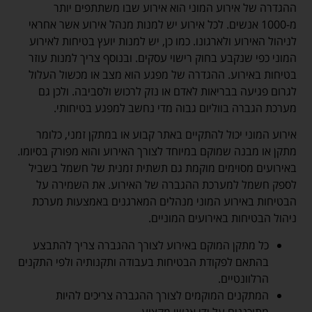
ההגדרה של אירוע המוני הוא אירוע שבו משתתפים יותר
מ-1000 אנשים. לכל אירוע יש למנות מנהל אירוע אשר אחראי
לניהול האירוע ולארגונו. כמו כן, יש למנות יועץ בטיחות לאירוע
המוני כפי שנקבע בחוק רישוי עסקים. ובנוסף צריך למנות עוזר
בטיחות באירוע. ההגדרה של מפגע הוא מצב או מכשול העלול
לגרום פגיעה בבריאות לאדם או נזק לרכוש ולסביבה. ולכן גם
מערכת הגברה בווליום גבוה מדי נחשב למפגע בטיחותי.
אירוע המוני יכול להתקיים באתר קבוע או במתקן זמני, כלומר
מתקן או מבנה שמוקם במיוחד לצורך האירוע והוא מפורק בסיומו.
באירועים מסוימים מוקמת גם תשתית זמנית של חשמל בשביל
לספק חשמל למערכת ההגברה של האירוע. את השמירה על
הבטיחות באירוע המוני מנהלים המארגנים באמצעות מערכת
ניהול הבטיחות באירועים המוניים.
כל מתקן המוקם באירוע לצורך ההגברה צריך להתבצע
בהתאם לפקודת הבטיחות בעבודה ותקנותיה ולפי התקנים
הרלוונטיים.
המתקנים המוקמים לצורך ההגברה צריכים להיות
מתוכננים על ידי אנשי מקצוע.