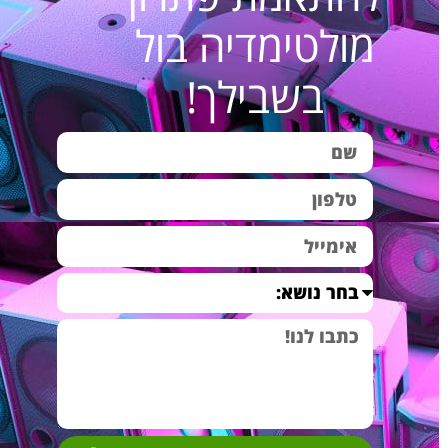
הפתעה לגבר –
מערכת סאונד
₪4,790.00
מולטימדיה בול
מערכת קולנוע ביתי
וקולנוע ביתי מפנקת
איכותית
במיוחד
בשבילך!
מתנה מיוחדת לגבר –
מערכת שמע וקולנוע
₪4,790.00
קולנוע ביתי לגינה
ביתי למרפסת ולגינה
מתנה מקורית לגבר –
מערכת סאונד
₪4,950.00
חוויה בסלון B1
וקולנוע ביתי מפנקת
במיוחד
מערכת רמקולים
מערכת שמע איכותית
₪4,990.00
שקועים לבית-
לסאונד ביתי ברמה
Happy home A4
גבוהה
מערכת סאונד לעסק
מערכת סאונד
₪5,290.00
Fun music B-6
לעסקים ולחנויות עם
רמקולים שקועים
רמקולים שקועים