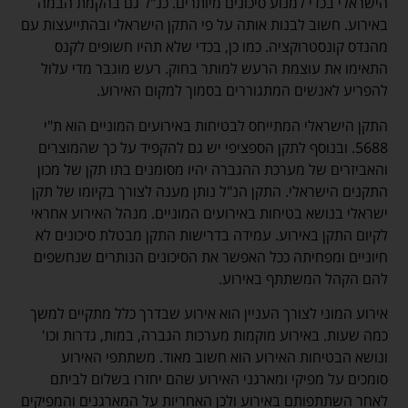
הישראלי בכדי למנוע סיכונים מיותרים. כנ"ל גם בהקמת הבמה
באירוע. חשוב לבנות אותה על פי התקן הישראלי ובהתייעצות עם
מהנדס קונסטרוקציה. כמו כן, בכדי שלא תהיו חשופים לקנס
התאימו את עוצמת הרעש למותר בחוק. רעש מוגבר מדי עלול
להפריע לאנשים המתגוררים בסמוך למקום האירוע.
התקן הישראלי המתייחס לבטיחות באירועים המוניים הוא ת"י
5688. ובנוסף לתקן הספציפי יש גם להקפיד על כך שהמוצרים
והאביזרים של מערכת ההגברה יהיו מסומנים בתו תקן של מכון
התקנים הישראלי. התקן הנ"ל נותן מענה לצורך בקיומו של תקן
ישראלי בנושא בטיחות באירועים המוניים. מנהל האירוע אחראי
לקיום התקן באירוע. עמידה בדרישות התקן מבטלת סיכונים לא
חיוניים ומפחיתה ככל האפשר את הסיכונים הנותרים שנחשפים
להם הקהל המשתתף באירוע.
אירוע המוני לצורך העניין הוא אירוע שבדרך כלל מתקיים למשך
כמה שעות. באירוע מוקמות מערכות הגברה, במות, גדרות וכו'
ונושא הבטיחות האירוע הוא חשוב מאוד. משתתפי האירוע
סומכים על מפיקי ומארגני האירוע שהם יחזרו בשלום לביתם
לאחר השתתפותם באירוע ולכן האחריות על המארגנים והמפיקים