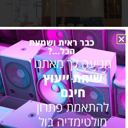
כבר ראית ושמעת
הכל...?
מגיעה לך מאתנו
שם המוצר
תיאור קצר / איכות
מחיר
המוצר
שיחת ייעוץ
מערכת סאונד לעסק
מערכת סאונד
₪3,490.00
חינם
Fun music B-4
לעסקים ולחנויות
איכותית למוזיקת
להתאמת פתרון
אווירה ייחודית
מולטימדיה בול
מערכת סאונד לעסק
מערכת סאונד
₪4,490.00
Fun music B-6
לעסקים ולחנויות