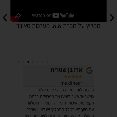
ממליץ על חברת א.א. מערכות סאונד
ארז בן שטרית
חיים








maxlinear
אני רוצה לה
על מערכת סא
אצלנו
ברצוני לומר תודה רבה לצוות אליהו
לת מאוד
&ישראל אשר ביצעו את הפרויקט ברמה
שירות מצוין
. הגיע
מקצועית, איכותית, נקייה , מסודרת ומלווה
ועד לסיום ה
דית, סידר
עם חיוך לאורך כל התהליך יש לציין שהכל
מדהימה להתנ
עצמם.
הושלם עד הפרטים הקטנים לשביעות רצון