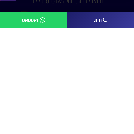
ובואו לבנות חוויה שנכנסת ללב
נשמח לחזור אליכם ולתכנן עבורכם מערכת
חיוג
וואטסאפ
מולטמדיה לעסק
שלח לי הצעת מחיר