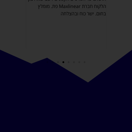
שקבלנו עסק
חר שנתיים,
הלקוח חברת Maxlinear פת. מומלץ
מתאימה ואיכ
מאוד של
בחום. ישר כוח ובהצלחה
 שלו.
ונית
נעים וטיפל
!