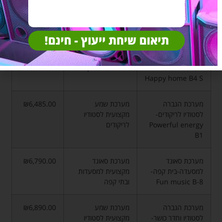
מערכת סאונד
מערכת סאונד
₪5,990.00
למסעדה\בית קפה-
מקצועית למסעדות
Fun music B1
ובתי קפה
תיאום שיחת ייעוץ - חינם!
מערכת רמקולים
מערכת שמע איכותית
₪6,190.00
מעוצבים לבית-
לבית בעיצוב יוקרתי
Happy home B4 S
מערכת הגברה
מערכת שמע
₪6,485.00
לסטודיו לריקודים-
מקצועית לסטודיו
Powerful energy
לריקודים
B1
מערכת סאונד
מערכת סאונד
₪6,790.00
למסעדה-בית קפה-
מקצועית למסעדות
Fun music B-8
ובתי קפה
מערכת הגברה
מערכת שמע
₪6,890.00
לסטודיו וחדר כושר-
מקצועית לסטודיו