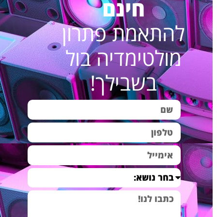
חינם
Happy home A4
גבוהה
להתאמת פתרון
מערכת סאונד לעסק
מערכת סאונד
₪5,290.00
Fun music B-6
לעסקים ולחנויות עם
מולטימדיה בול
רמקולים שקועים
רמקולים שקועים
בשבילך!
מערכת סאונד
מערכת סאונד
₪5,390.00
למסעדה-בית קפה-
איכותית למסעדות
Fun music B2
ובתי קפה
מערכת הגברה
מערכת סאונד
₪5,690.00
לסטודיו לריקודים-
מקצועית לסטודיו
Powerful energy
לריקודים
B3
מערכת רמקולים
מערכת שמע איכותית
₪5,990.00
שקועים לבית-
לבית
Happy home B4