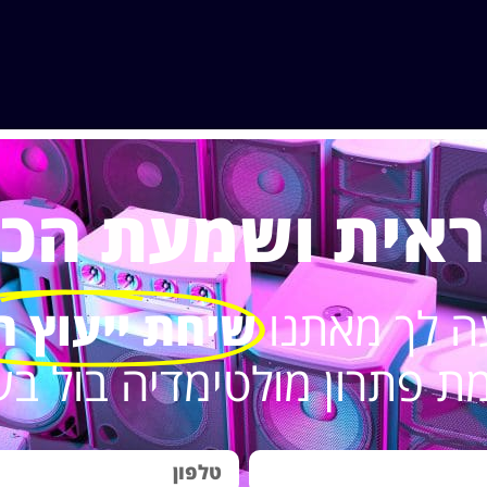
ראית ושמעת הכל.
 קפה "המתומן"
ם חיצוניים ומולכים,
ה לך מאתנו
שיחת ייעוץ ח
 פתרון מולטימדיה בול בש
ם הכי יפה בארץ
5/5 -