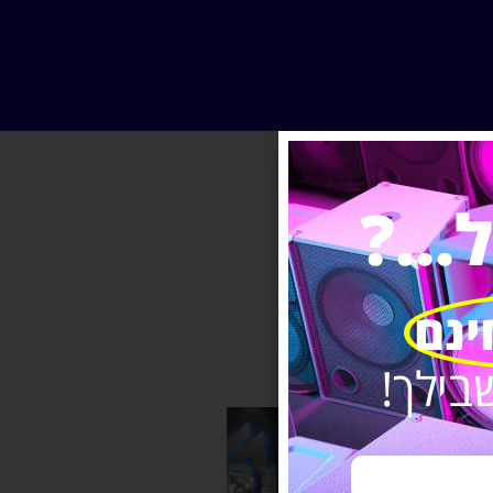
..?
ינם
בילך!