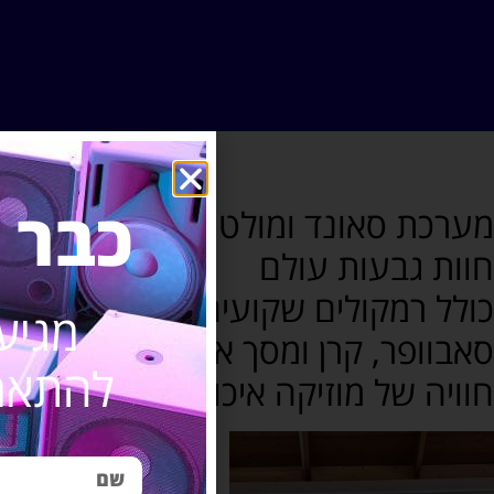
כבר 
מערכת סאונד ומולטימידה לפאב/בית
חוות גבעות עולם
כולל רמקולים שקועים היקפיים,רמקולי
מגיע
סאבוופר, קרן ומסך איכותית גבוהה..
להתאמת
חוויה של מוזיקה איכותית וטובה במקו