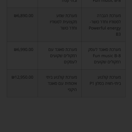
Fun music B-8
ובתי קפה
מערכת הגברה
מערכת שמע
₪6,890.00
לסטודיו וחדר כושר-
מקצועית לסטודיו
Powerful energy
וחדר כושר
B3
מערכת סאונד לעסק
מערכת סאונד עם
₪6,990.00
Fun music B-8
רמקולים שקועים
רמקולים שקועים
לעסקים
מערכת קולנוע
מערכת קולנוע ביתי
₪12,950.00
ביתי-חוויה בסלון P1
איכותית עם סאונד
היקפי