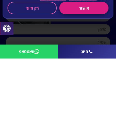
אישור
רק חיוני
חיוג
וואטסאפ
שלח לי הצעת מחיר
נציג מכירות:
052-7900470