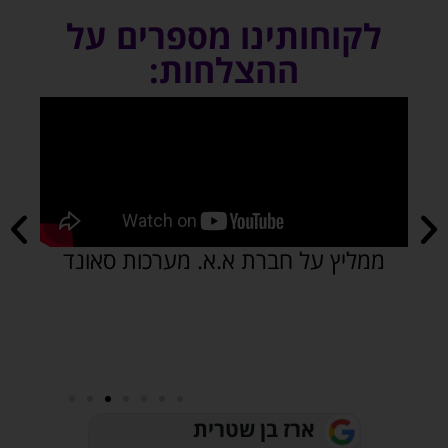
לקוחותינו מספרים על
ההצלחות:
המאמן נועם נגר ממליץ על חברת א.א
א
מערכות סאונד
חיים רוטנברג
אוש