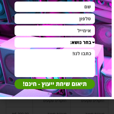
מערכת קולנוע ביתי
וקולנוע ביתי מפנקת
איכותית
במיוחד
מתנה מיוחדת לגבר –
מערכת שמע וקולנוע
₪4,790.00
קולנוע ביתי לגינה
ביתי למרפסת ולגינה
מתנה מקורית לגבר –
מערכת סאונד
₪4,950.00
חוויה בסלון B1
וקולנוע ביתי מפנקת
במיוחד
מערכת רמקולים
מערכת שמע איכותית
₪4,990.00
שקועים לבית-
לסאונד ביתי ברמה
Happy home A4
גבוהה
תיאום שיחת ייעוץ - חינם!
מערכת סאונד לעסק
מערכת סאונד
₪5,290.00
Fun music B-6
לעסקים ולחנויות עם
רמקולים שקועים
רמקולים שקועים
מערכת סאונד
מערכת סאונד
₪5,390.00