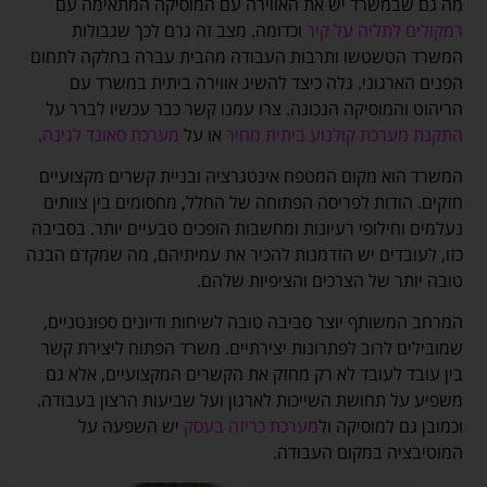
מה גם שבמשרד יש את האווירה עם המוסיקה המתאימה עם
רמקולים לתליה על קיר
וכדומה. מצב זה גרם לכך שגבולות
המשרד הטשטשו ותרבות העבודה מהבית עברה בחלקה לתחום
הפנים הארגוני. גלה כיצד להשיג אווירה ביתית במשרד עם
הריהוט והמוסיקה הנכונה. צרו עמנו קשר כבר עכשיו לברר על
התקנת מערכת קולנוע ביתית מחיר
או על
מערכת סאונד לגינה
.
המשרד הוא מקום המטפח אינטגרציה ובניית קשרים מקצועיים
חזקים. הודות לפריסה הפתוחה של החלל, מחסומים בין צוותים
נעלמים וחילופי רעיונות ומחשבות הופכים טבעיים יותר. בסביבה
כזו, לעובדים יש הזדמנות להכיר את עמיתיהם, מה שמקדם הבנה
טובה יותר של הצרכים והציפיות שלהם.
המרחב המשותף יוצר סביבה טובה לשיחות ודיונים ספונטניים,
שמובילים לרוב לפתרונות יצירתיים. משרד הפתוח ליצירת קשר
בין עובד לעובד לא רק מחזק את הקשרים המקצועיים, אלא גם
משפיע על תחושת השייכות לארגון ועל שביעות הרצון בעבודה.
וכמובן גם למוסיקה ול
מערכת כריזה בעסק
יש השפעה על
המוטיבציה במקום העבודה.