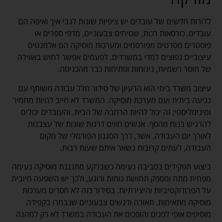
לדורות חדשים של עובדים יש ציפיות שונות לגבי איך ואיפה הם
עובדים. כורסאות רכות, שטיחים צבעוניים, מדפי ספרים או
פוסטרים מסרטים מפורסמים ומערכות מוסיקה הם אלמנטים
עיצוביים נפוצים למדי במשרדים. לפעמים אפשר לחוש באווירה
של חוסר רשמיות, נינוחות ופתיחות כבר מהכניסה.
עיצוב משרד ביתי הוא הרעיון של סידור חלל עבודה משותף עם
נגיעה ביתית ועם מערכת מוסיקה. המשרד לא חייב להיות מחמיר
ומינימליסטי; זה יכול להיות הרחבה של הבית, והעובדים יכולים
להרגיש בנוח מהסף. אנשים חווים דרגות שונות של עצבנות
לאורך יום העבודה, אשר, דרך הסגנון הפורמלי של מקום
העבודה, לעתים קרובות נשאר איתם שעות רבות.
ביצוע תפקידים בסביבה נעימה כשברקע מתנגנת מוסיקה נעימה
מפחית מתח ומספק תחושת נוחות ורוגע, ולכך יש השפעה חיובית
על הפרודוקטיביות והיצירתיות. בסידור כזה לא חסרים מערכות
מוסיקה מתאימות. תאורה ודגשים צבעוניים שנבחרו בקפידה
מוסיפים אופי לפנים והופכים את העבודה במשרד לא רק למהנה