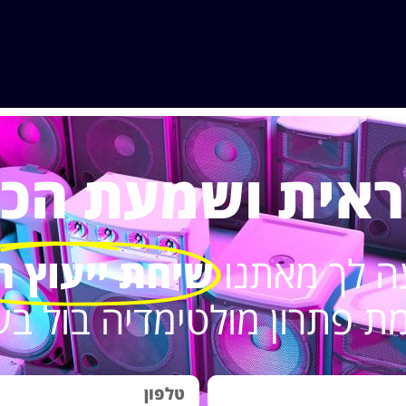
ערכת סאונד היא מערכת שמשמיעה
ראית ושמעת הכל.
ת בהתאם לצו התקופה. אז מהי בכלל
שמיעת מוסיקה. בהשמעת מוסיקה ביתית
.
ה לך מאתנו
שיחת ייעוץ ח
 פתרון מולטימדיה בול בש
ועי, מערכת סאונד פשוטה היא מספיקה
ים האלו משפיעים על איכות המוסיקה
יכות של המרכיבים האלו. הם יקבעו
יציאה ל-USB.