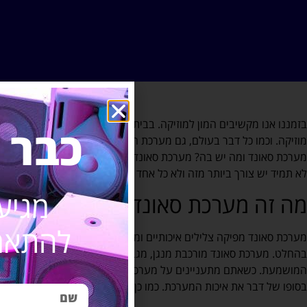
בזמננו אנו מקשיבים המון למוזיקה. בבית, בעבודה, בבוקר, בערב… מ
כבר 
מוזיקה. וכמו כל דבר בעולם, גם מערכת הסאונד עוברת שכלולים ומתקדמ
מערכת סאונד ומה יש בה? מערכת סאונד מספקת מענה לצורך ביתי של 
לא תמיד יש צורך ביותר מזה ולא כל אחד חייב
מערכת קולנוע ביתית בסלון
מגיע
מה זה מערכת סאונד?
להתאמת
מערכת סאונד מפיקה צלילים איכותיים ומושלמים ולמי שאין לו צורך מקצ
בהחלט. מערכת סאונד מורכבת מנגן, מגבר ורמקולים. וכל אחד מהמרכיב
המושמעת. כשאתם מתעניינים על מערכת סאונד התעניינו קודם כל על הא
בסופו של דבר את איכות המערכת. כמו כן, מערכת סאונד משוכללת מכילה גם 