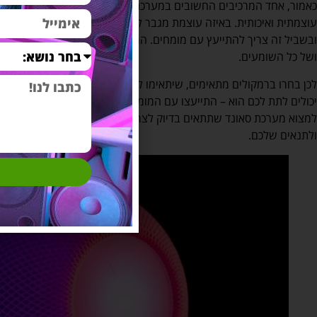
כאמור, אחד המרכיבים החשובים במערכת סאונד הוא המגבר. המגבר צריך
עוצמתית ואיכותית. באיזה עוצמת מגבר לבחור? אין לכך כלל אחיד. את 
ובשביל זה צריך להתייעץ עם מומחים. הרמקולים הם בעצם המתווכים, הם
ושל כל השומעים.
לכן בחרו ברמקולים מתאימים, שיתאימו לדרישות שלכם וכמובן לתנאי הס
יכולים לתת לכם הוא – התייעצו עם המומחים, שיתאימו לכם את הרמקולים
למצוא מערכת סאונד שתתאים בדיוק לצרכים שלכם וגם ייעוץ למערכת סא
ולתנאים שלכם.