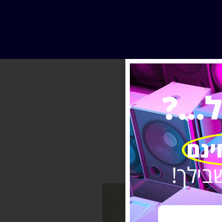
..?
ינם
בילך!