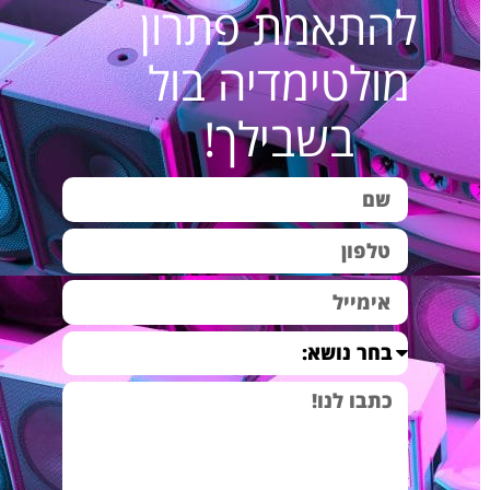
להתאמת פתרון
מולטימדיה בול
בשבילך!
מערכות הגברה וסאונד לפאבים, אולמות אירועים ועוד…
מערכת קולנוע לאולם כוללת בתוכה מערכת הגברה לאולם,
וכמובן מקרן מקצועי שדרכו ניתן יהיה להקרין את הסרט או
המצגת המבוקשת על מסך ההקרנה. החשיבות בתכנון והתאמה
מקצועית של מערכת קולנוע לאולם היא בעדיפות גבוהה, שכן יש
לבחור מקרן מתאים שיתן תמונה איכותית וברורה עם רוזלוציה
טובה ניגודיות גבוהה ועוצמת הארה גבוהה. לא פעם ראיתי