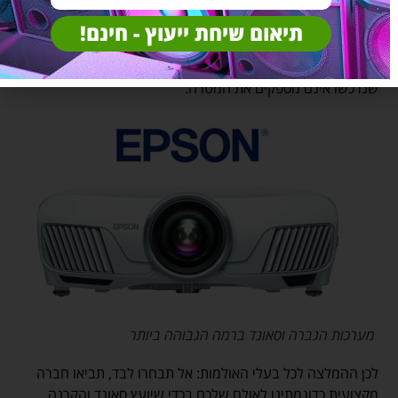
מערכת קולנוע לאולם שהיא אינה מספקת את הנדרש באותו
אולם, הן מצד איכות התמונה והן מצד בהירות התמונה. שכן
תיאום שיחת ייעוץ - חינם!
לעיתים קרובות בעלי האולמות עושים את הבחירה בכוחות עצמם
או על ידי התייעצויות מרחוק ובכך בסופו של דבר המוצרים
שנרכשו אינם מספקים את המטרה.
מערכות הגברה וסאונד ברמה הגבוהה ביותר
לכן ההמלצה לכל בעלי האולמות: אל תבחרו לבד, תביאו חברה
מקצועית כדוגמתינו לאולם שלכם בכדי שיועץ סאונד והקרנה