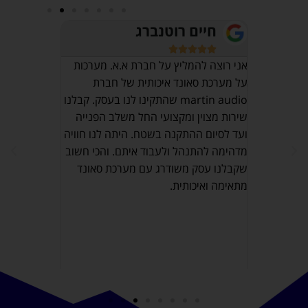
חיים רוטנברג
אוש








מרכז 
אני רוצה להמליץ על חברת א.א. מערכות
על מערכת סאונד איכותית של חברת
יהו
חייב לציין 
martin audio שהתקינו לנו בעסק. קבלנו
ט ברמה
ובעלי מקצוע
שירות מצוין ומקצועי החל משלב הפנייה
רת ומלווה
נתקלתי אליהו
ועד לסיום ההתקנה בשטח. היתה לנו חוויה
ציין שהכל
ממליץ בחום
מדהימה להתנהל ולעבוד איתם. והכי חשוב
יעות רצון
שקבלנו עסק משודרג עם מערכת סאונד
Maxli פת. מומלץ
מתאימה ואיכותית.