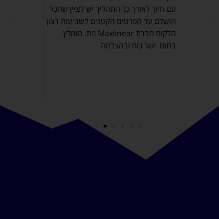
ועד לסיום ה
דית, סידר
עם חיוך לאורך כל התהליך יש לציין שהכל
מדהימה להתנ
עצמם.
הושלם עד הפרטים הקטנים לשביעות רצון
שקבלנו עסק
חר שנתיים,
הלקוח חברת Maxlinear פת. מומלץ
מתאימה ואיכ
מאוד של
בחום. ישר כוח ובהצלחה
 שלו.
ונית
נעים וטיפל
!