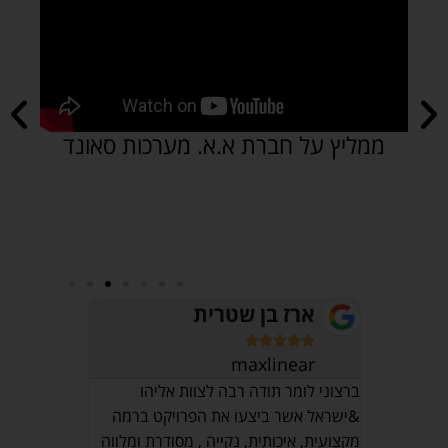
 סאונד
המאמן נועם נגר ממליץ על חברת א
מערכות סאונד
ארז בן שטרית
חיים








maxlinear
אני רוצה לה
על מערכת סא
אצלנו
ברצוני לומר תודה רבה לצוות אליהו
לת מאוד
&ישראל אשר ביצעו את הפרויקט ברמה
שירות מצוין
. הגיע
מקצועית, איכותית, נקייה , מסודרת ומלווה