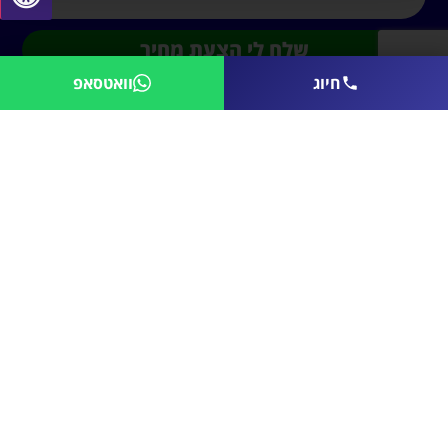
שלח לי הצעת מחיר
חיוג
וואטסאפ
נציג מכירות:
052-7900470
משרדים:
03-6704440
מייל:
email@aasystems-sound.co.il