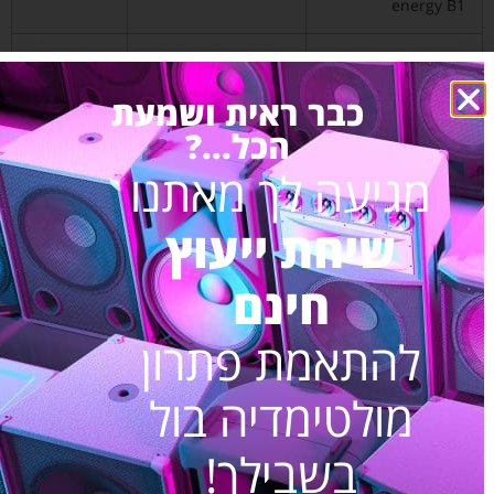
energy B1
מערכת סאונד
מערכת סאונד מקצועית
₪6,790.00
למסעדה-בית קפה-
למסעדות ובתי קפה
כבר ראית ושמעת
Fun music B-8
הכל...?
מערכת הגברה לסטודיו
מערכת שמע מקצועית
₪6,890.00
מגיעה לך מאתנו
וחדר כושר- Powerful
לסטודיו וחדר כושר
energy B3
שיחת ייעוץ
מערכת סאונד לעסק
מערכת סאונד עם
₪6,990.00
חינם
Fun music B-8
רמקולים שקועים
רמקולים שקועים
לעסקים
להתאמת פתרון
מערכת קולנוע
מערכת קולנוע ביתי
₪12,950.00
מולטימדיה בול
ביתי-חוויה בסלון P1
איכותית עם סאונד
היקפי
בשבילך!