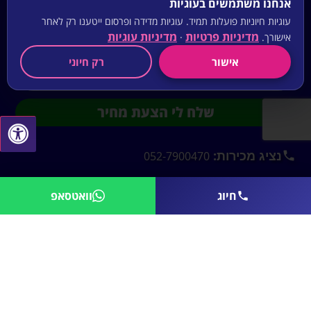
אנחנו משתמשים בעוגיות
עוגיות חיוניות פועלות תמיד. עוגיות מדידה ופרסום ייטענו רק לאחר
מדיניות פרטיות
מדיניות עוגיות
אישורך.
·
אישור
רק חיוני
שלח לי הצעת מחיר
נציג מכירות:
052-7900470
משרדים:
03-6704440
חיוג
וואטסאפ
מייל:
email@aasystems-sound.co.il