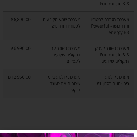
Fun music B-8
מערכת הגברה לסטודיו
מערכת שמע מקצועית
₪6,890.00
וחדר כושר- Powerful
לסטודיו וחדר כושר
energy B3
מערכת סאונד לעסק
מערכת סאונד עם
₪6,990.00
Fun music B-8
רמקולים שקועים
רמקולים שקועים
לעסקים
מערכת קולנוע
מערכת קולנוע ביתי
₪12,950.00
ביתי-חוויה בסלון P1
איכותית עם סאונד
היקפי