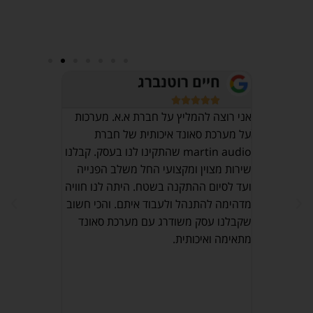
חיים רוטנברג
אוש








מרכז 
אני רוצה להמליץ על חברת א.א. מערכות
על מערכת סאונד איכותית של חברת
יהו
חייב לציין 
martin audio שהתקינו לנו בעסק. קבלנו
ט ברמה
ובעלי מקצוע
שירות מצוין ומקצועי החל משלב הפנייה
רת ומלווה
נתקלתי אליהו
ועד לסיום ההתקנה בשטח. היתה לנו חוויה
ציין שהכל
ממליץ בחום
מדהימה להתנהל ולעבוד איתם. והכי חשוב
יעות רצון
שקבלנו עסק משודרג עם מערכת סאונד
Maxli פת. מומלץ
מתאימה ואיכותית.