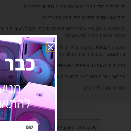
כל הכבלים כולל מחברי XLR מקצועיים לחיבור המערכות
כבל AUX איכותי לחיבור מחשב\נגן\סמארטפון
כבילה וחיווט מקצועי עבור הרמקולים 
100% נחושת מלאה ללא הגבלה
התקנה מקצועית במקום על ידי צוות טכנאים מקצועיים עם ניסיון רב
בהתקנות. העברת חיווט בתעלות במידת הצורך.
כבר 
התחייבות להתקנה אסטטית יפה ואיכותית.
אחריות ושירות למשך 12 חודשים מיום ההתקנה
מגיע
המחיר אינו כולל מע"מ
להתאמת
שם המוצר
מערכת סאונד לעסק Fun music B-4