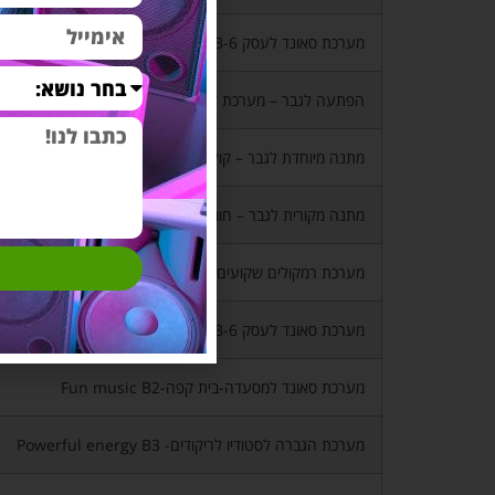
מערכת סאונד לעסק Fun music B-6
הפתעה לגבר – מערכת קולנוע ביתי איכותית
מתנה מיוחדת לגבר – קולנוע ביתי לגינה
מתנה מקורית לגבר – חוויה בסלון B1
מערכת רמקולים שקועים לבית-Happy home A4
מערכת סאונד לעסק Fun music B-6 רמקולים שקועים
מערכת סאונד למסעדה-בית קפה-Fun music B2
מערכת הגברה לסטודיו לריקודים- Powerful energy B3