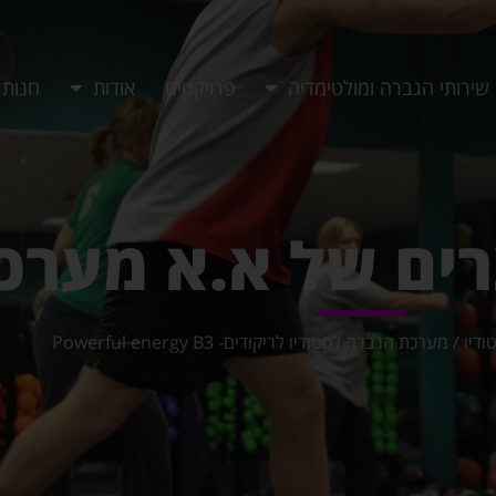
שירותי הגברה ומולטימדיה
פרויקטים
אודות
חנות
רים של א.א מערכ
ודיו
/ מערכת הגברה לסטודיו לריקודים- Powerful energy B3