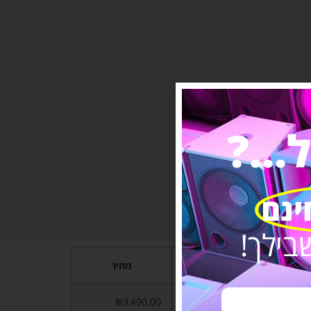
..?
ינם
בילך!
וצר
מחיר
 ייחודית
₪3,490.00