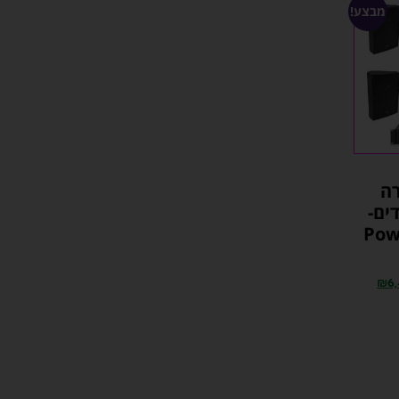
מבצע!
ה
ים-
Pow
₪
6