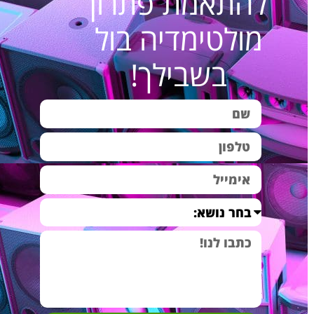
להתאמת פתרון
מולטימדיה בול
מערכת סאונד לעסק
מערכת סאונד לעסקים
₪4,490.00
Fun music B-6
ולחנויות איכותית
בשבילך!
למוזיקת אווירה ייחודית
הפתעה לגבר – מערכת
מערכת סאונד וקולנוע
₪4,790.00
קולנוע ביתי איכותית
ביתי מפנקת במיוחד
מתנה מיוחדת לגבר –
מערכת שמע וקולנוע
₪4,790.00
קולנוע ביתי לגינה
ביתי למרפסת ולגינה
מתנה מקורית לגבר –
מערכת סאונד וקולנוע
₪4,950.00
חוויה בסלון B1
ביתי מפנקת במיוחד
מערכת רמקולים
מערכת שמע איכותית
₪4,990.00
שקועים לבית-Happy
לסאונד ביתי ברמה
home A4
גבוהה