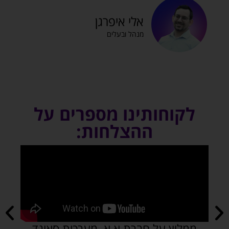
אלי איפרגן
מנהל ובעלים
לקוחותינו מספרים על
ההצלחות:
המאמן נועם נגר ממליץ על חברת א.א
א