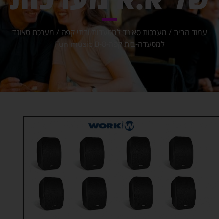
עמוד הבית
/
מערכות סאונד למסעדות ובתי קפה
/ מערכת סאונד
למסעדה-בית קפה-Fun music B-8