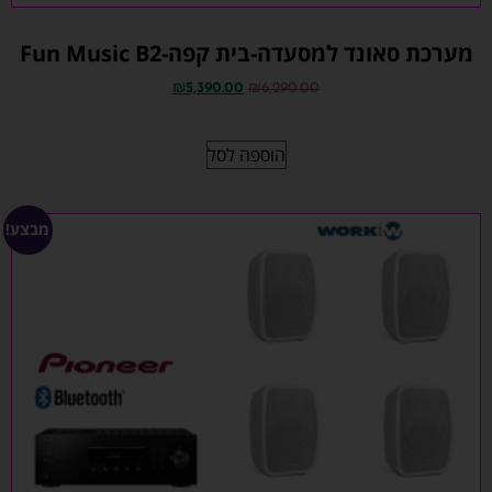
מערכת סאונד למסעדה-בית קפה-Fun Music B2
₪
5,390.00
₪
6,290.00
הוספה לסל
מבצע!