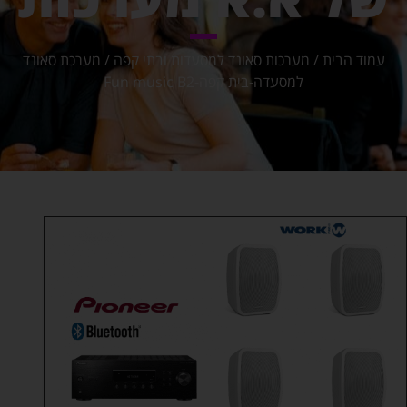
עמוד הבית
/
מערכות סאונד למסעדות ובתי קפה
/ מערכת סאונד
למסעדה-בית קפה-Fun music B2