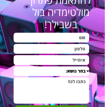
מולטימדיה בול
מתנה מיוחדת לגבר –
מערכת שמע וקולנוע
₪4,790.00
קולנוע ביתי לגינה
ביתי למרפסת ולגינה
בשבילך!
מתנה מקורית לגבר –
מערכת סאונד וקולנוע
₪4,950.00
חוויה בסלון B1
ביתי מפנקת במיוחד
מערכת רמקולים
מערכת שמע איכותית
₪4,990.00
שקועים לבית-Happy
לסאונד ביתי ברמה
home A4
גבוהה
מערכת סאונד לעסק
מערכת סאונד לעסקים
₪5,290.00
Fun music B-6
ולחנויות עם רמקולים
רמקולים שקועים
שקועים
מערכת סאונד
מערכת סאונד איכותית
₪5,390.00
למסעדה-בית קפה-
למסעדות ובתי קפה
Fun music B2