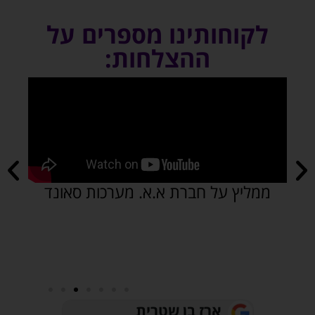
לקוחותינו מספרים על
ההצלחות:
ממליץ על חברת א.א. מערכות סאונד
ארז בן שטרית
חיים