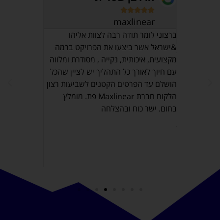








maxlinear
אני רוצה לה
על מערכת סא
אצלנו
ברצוני לומר תודה רבה לצוות אליהו
לת מאוד
&ישראל אשר ביצעו את הפרויקט ברמה
שירות מצוין
. הגיע
מקצועית, איכותית, נקייה , מסודרת ומלווה
ועד לסיום ה
דית, סידר
עם חיוך לאורך כל התהליך יש לציין שהכל
מדהימה להתנ
עצמם.
הושלם עד הפרטים הקטנים לשביעות רצון
שקבלנו עסק
חר שנתיים,
הלקוח חברת Maxlinear פת. מומלץ
מתאימה ואיכ
מאוד של
בחום. ישר כוח ובהצלחה
 שלו.
ונית
נעים וטיפל
!