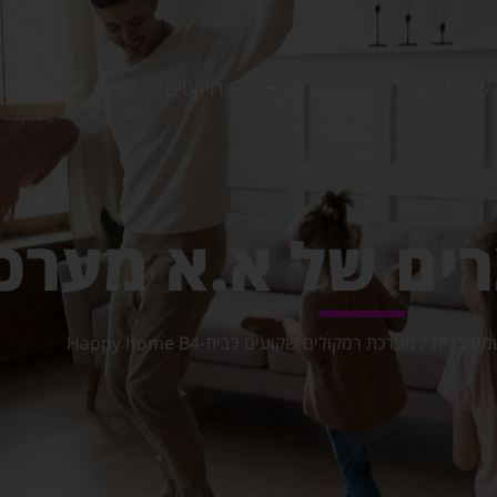
שירותי הגברה ומולטימדיה
פרויקטים
אודות
חנות
רים של א.א מערכ
מע לבית
/ מערכת רמקולים שקועים לבית-Happy home B4