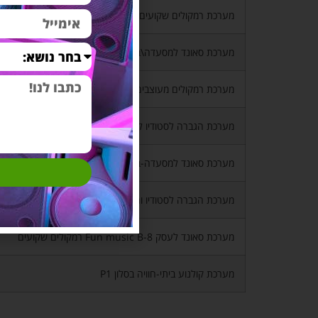
מערכת רמקולים שקועים לבית-Happy home B4
מערכת סאונד למסעדה\בית קפה-Fun music B1
מערכת רמקולים מעוצבים לבית-Happy home B4 S
מערכת הגברה לסטודיו לריקודים- Powerful energy B1
מערכת סאונד למסעדה-בית קפה-Fun music B-8
מערכת הגברה לסטודיו וחדר כושר- Powerful energy B3
מערכת סאונד לעסק Fun music B-8 רמקולים שקועים
מערכת קולנוע ביתי-חוויה בסלון P1