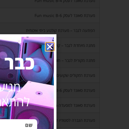
מערכת סאונד לעסק Fun music B-4
מערכת סאונד לעסק Fun music B-6
הפתעה לגבר – מערכת קולנוע ביתי איכותית
מתנה מיוחדת לגבר – קולנוע ביתי לגינה
כבר 
מתנה מקורית לגבר – חוויה בסלון B1
מערכת רמקולים שקועים לבית-Happy home A4
מגיע
מערכת סאונד לעסק Fun music B-6 רמקולים שקועים
להתאמת
מערכת סאונד למסעדה-בית קפה-Fun music B2
מערכת הגברה לסטודיו לריקודים- Powerful energy B3