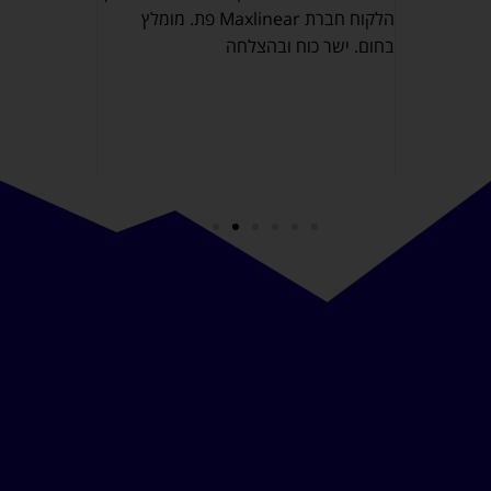
שקבלנו עסק
חר שנתיים,
הלקוח חברת Maxlinear פת. מומלץ
מתאימה ואיכ
מאוד של
בחום. ישר כוח ובהצלחה
 שלו.
ונית
נעים וטיפל
!