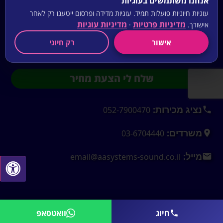
אנחנו משתמשים בעוגיות
עוגיות חיוניות פועלות תמיד. עוגיות מדידה ופרסום ייטענו רק לאחר
מדיניות פרטיות
מדיניות עוגיות
אישורך.
·
אישור
רק חיוני
שלח לי הצעת מחיר
נציג מכירות:
052-7900470
משרדים:
03-6704440
מייל:
email@aasystems-sound.co.il
חיוג
וואטסאפ