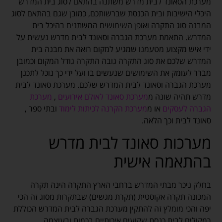
מערכת הסאונד לבית מדרש משתנה בהתאם לסוג בית המדרש
היכלי הישיבות ובית הכנסת שברשותכם, כמובן שגם בהתאם לסוג
המבנה סוג התקרה ואופן השימושים המשתנים בהיכל בית
המדרש. התאמת מערכת הגברה וסאונד לבית מדרש נעשית על
ידי איש מקצוע מטעמנו שמגיע למקום רואה את מבנה בית
המדרש שלכם את סוג התקרה גובה התקרה גודל המקום וכמובן
מברר לעומק את השימושים שנעשים בו ועל ידי כך נוכל לתכנן
מערכת הגברה וסאונד לבית המדרש שלכם. מערכת סאונד לבית
מדרש תהיה שונה מ
מערכת סאונד לאולם אירועים
,
מערכת
הגברה לעסקים
או מ
מערכת הקרנה לכיתות לימוד
ובתי ספר ,
סאונד לבית וכך הלאה.
מערכות סאונד לבית מדרש
בהתאמה אישית
בחלק ניכר מבתי המדרש ברחבי הארץ התקרה הינה תקרה
המכונה תקרה אקוסטית (תקרת מגשים) שבתקרות מסוג זה הכי
יפה והכי מומלץ זה להתקין מערכת הגברה לבית המדרש הכוללת
רמקולים לבית כנסת שקועים איכותיים בכמות ובעוצמה