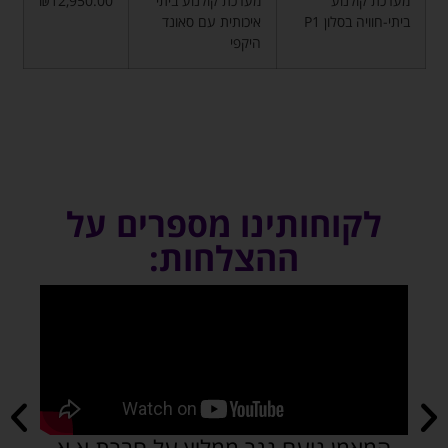
מערכת קולנוע
מערכת קולנוע ביתי
₪12,950.00
ביתי-חוויה בסלון P1
איכותית עם סאונד
היקפי
לקוחותינו מספרים על
ההצלחות:
המאמן נועם נגר ממליץ על חברת א.א
א