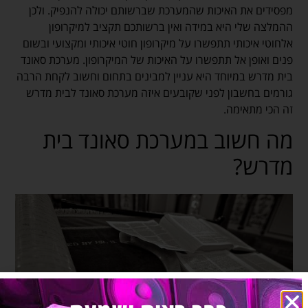
מפסידים את האיכות שהמערכת שברשותם יכולה להנפיק. ולכן
ההמלצה שלי היא במידה ואין ברשותכם תקציב למיקרופון
אלחוטי איכותי תתפשרו על מיקרופון חוטי איכותי ומקצועי ובשום
פנים ואופן אל תתפשרו על האיכות של המיקרופון. מערכת סאונד
בית מדרש במיוחד היא עניין למבינים בתחום וחשוב לקחת הרבה
גורמים בחשבון לפני שקובעים איזה מערכת סאונד לבית מדרש
זה הכי מתאימה.
מה חשוב במערכת סאונד בית
מדרש?