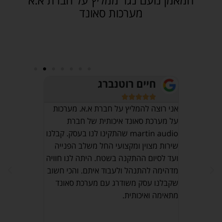
מערכות סאונד
חיים רוטנברג
אוש








מרכז 
אני רוצה להמליץ על חברת א.א. מערכות
על מערכת סאונד איכותית של חברת
יהו
חייב לציין 
martin audio שהתקינו לנו בעסק. קבלנו
ט ברמה
ובעלי מקצוע
שירות מצוין ומקצועי החל משלב הפנייה
רת ומלווה
נתקלתי אליהו
ועד לסיום ההתקנה בשטח. היתה לנו חוויה
ציין שהכל
ממליץ בחום
מדהימה להתנהל ולעבוד איתם. והכי חשוב
יעות רצון
שקבלנו עסק משודרג עם מערכת סאונד
Maxli פת. מומלץ
מתאימה ואיכותית.