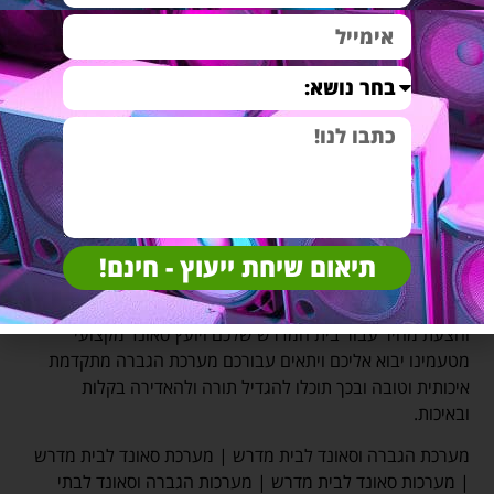
איכותי והעלות שלו לעיתים קצת יותר יקרה ממיקרופון דינמי רגיל
אבל בהחלט ניתן לומר שמיקרופון קונדנסר כזה מקצועי ואיכותי
יספק פתרון טוב ואיכותי עבור שימושים מסוג זה.
מי אנחנו
חברת א.א.מערכות הינה חברה שסיפקה ועדיין מספקת פתרונות
סאונד והגברה לעשרות בתי כנסת בתי מדרש ישיבות כוללים ועוד
בכל רחבי הארץ מתוך היכרות אישית עם צורכי המיגזר הדתי
החרדי והכללי, מתוך שימת דגש על התאמת והתקנת מערכת
תיאום שיחת ייעוץ - חינם!
הגברה בדיוק ובמקצועיות מרובה הן באיכות הן בנראות והן
בשירות. סוף דבר "הקול" נשמע פנו אלינו עוד היום וקבלו יעוץ
והצעת מחיר עבור בית המדרש שלכם ויועץ סאונד מקצועי
מטעמינו יבוא אליכם ויתאים עבורכם מערכת הגברה מתקדמת
איכותית וטובה ובכך תוכלו להגדיל תורה ולהאדירה בקלות
ובאיכות.
מערכת הגברה וסאונד לבית מדרש | מערכת סאונד לבית מדרש
| מערכות סאונד לבית מדרש | מערכות הגברה וסאונד לבתי