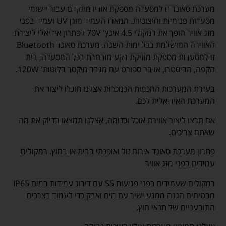
מערכת סאונד זו למסעדה מספקת אודיו מתקדם עבור יישומי
מסעדות פנימיות וחיצוניות. המארז העמיד מוגן UV ועמיד בפני
מזג אוויר הופך את רמקולי 4.5 אינץ' 70V לפתרון אידיאלי ליצירת
האווירה המושלמת בכל ימות השנה. מערכת סאונד Bluetooth
זו למסעדות מספקת מוזיקת ​​רקע מובחרת בכל המסעדה, בית
הקפה, הביסטרו, או בר ספורט עם מגבר מיקסר בלוטות' 120W.
בעזרת המערכות החכמות הנמכרות אצלנו תוכלו ליצור את
המערכת האידיאלית לכם.
אם תרצו ליצור אווירת אוכל וכדומה, אצלנו תמצאו בדיוק את מה
שאתם צריכים.
פתרון מערכת סאונד אירוח זול ואופנתי בבית או בחוץ. רמקולים
עמידים בפני מזג אוויר
רמקולים שעמידים בפני פגיעות S5 עם דירוג עמידות במים IP65
מבטיחים הגנה ממגע ישיר עם מים ואבק כדי לעמוד בצרכים
התובעניים של תנאי חוץ.