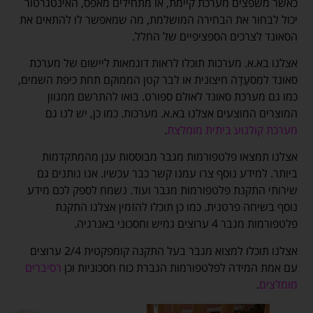
כאשר משפצים מערכת קיימת, או מתחילים מאפס, האינטגרטור
יכול לבחור את הבחירה המושלמת, מה שמאפשר לו להתאים את
הסאונד לצרכים הספציפיים של החלל.
אצלנו בא.א. מערכות תוכלו לראות דוגמאות ליישום של מערכת
סאונד למִסעָדָה חיצונית או לבר קטן הממוקם תחת כיפת השמים,
כמו גם מערכת סאונד לאולם ספורט. בואו להתרשם ממגוון
המוצרים המוצעים אצלנו בא.א. מערכות. כמו כן, יש לנו גם
מערכת קולנוע ביתית מומלצת
.
אצלנו תמצאו פלטפורמות מגבר מבוססות ענן מהמתקדמות
ביותר. למידע נוסף צרו עמנו קשר כבר עכשיו. אנו נותנים גם
שירותי התקנת פלטפורמות מגבר ועוד. נשמח לספק לכם מידע
נוסף בשיחה פרטנית. כמו כן תוכלו להזמין אצלנו התקנת
פלטפורמות מגבר 4 ערוצים גמיש וחסכוני באנרגיה.
אצלנו תוכלו למצוא מגבר בעל התקנה קומפקטית 2/4 ערוצים
עם אמת המידה לפלטפורמות הגברת כוח חסכוניות וכן
רסיברים
מומלצים
.