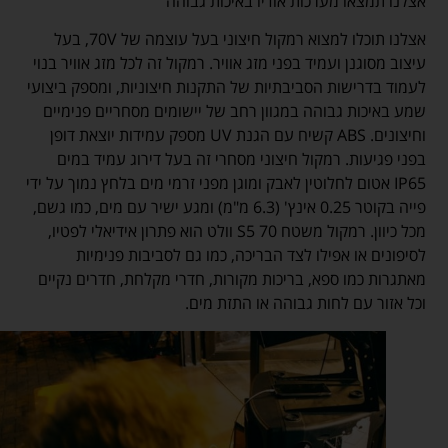
אצלנו תמצאו מערכות אודיו באיכות גבוהה
אצלנו תוכלו למצוא רמקול חיצוני בעל עוצמה של 70V, בעל
עיצוב מסוגנן ועמיד בפני מזג אוויר. רמקול זה לכל מזג אוויר בנוי
לעמוד בדרישות הסביבתיות של התקנות חיצוניות, ומספק ביצועי
שמע באיכות גבוהה במגוון רחב של יישומים מסחריים פנימיים
וחיצונים. ABS קשיח עם הגנת UV מספק עמידות יוצאת דופן
בפני פגיעות. רמקול חיצוני מסחרי זה בעל דירוג עמיד במים
IP65 אטום לחלוטין לאבק ומוגן מפני זרמי מים בלחץ נמוך על ידי
פייה בקוטר 0.25 אינץ' (6.3 מ"מ) ומגע ישיר עם מים, כמו גשם,
מכל כיוון. רמקול משטח S5 70 וולט הוא פתרון אידיאלי לפטיו,
לסיפונים או אפילו לצד הבריכה, כמו גם לסביבות פנימיות
מאתגרות כמו ספא, בריכות מקורות, חדרי מקלחת, חדרים נקיים
וכל אזור עם לחות גבוהה או התזת מים.