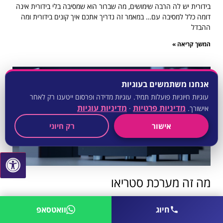
בידורית יש לה הרבה שימושים, מה שברור הוא שמסיבה בלי בידורית אינה
דומה כלל למסיבה עם… במאמר זה נדריך אתכם איך קונים בידורית ומה
ההבדל
המשך קריאה »
אנחנו משתמשים בעוגיות
עוגיות חיוניות פועלות תמיד. עוגיות מדידה ופרסום ייטענו רק לאחר
מדיניות פרטיות
מדיניות עוגיות
אישורך.
·
אישור
רק חיוני
מה זה מערכת סטריאו
האזנה למוזיקה נעשית היום בדרכים שונות, מהן משוכללות יותר או
חיוג
וואטסאפ
משוכללות פחות. אחת הדרכים המסורתיות והוותיקות להאזנה למוזיקה
היא מערכת הסטריאו הידועה. דור הולך ודור